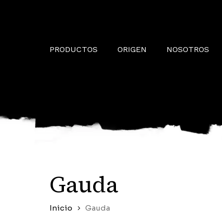
Skip
to
main
content
PRODUCTOS
ORIGEN
NOSOTROS
Gauda
Inicio
Gauda