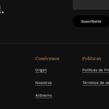
la
la
.
página
página
de
de
cto
producto
product
Conócenos
Políticas
Origen
Políticas de Pr
Nosotros
Términos de u
Activismo