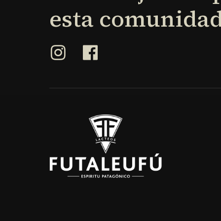
la
esta
comunidad
página
de
produ