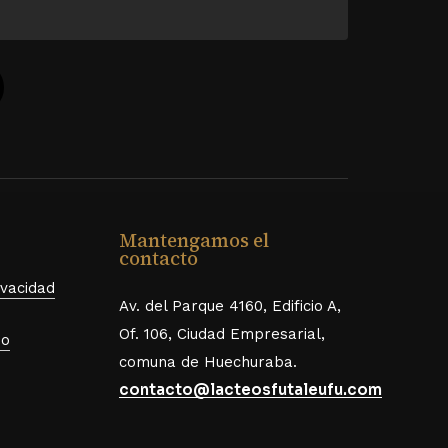
o
Mantengamos el
contacto
ivacidad
Av. del Parque 4160, Edificio A,
Of. 106, Ciudad Empresarial,
so
comuna de Huechuraba.
contacto@lacteosfutaleufu.com