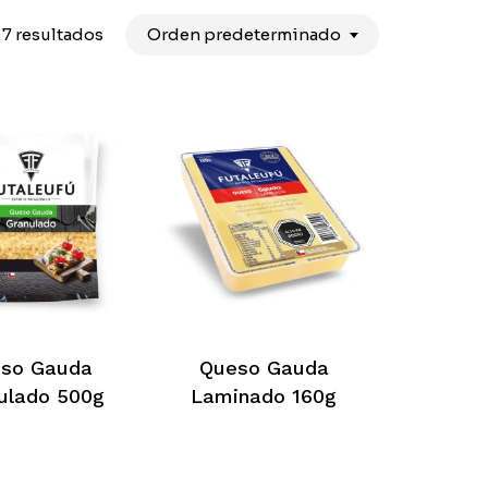
 7 resultados
Orden predeterminado
Este
producto
so Gauda
Queso Gauda
tiene
ulado 500g
Laminado 160g
múltiples
variantes.
Las