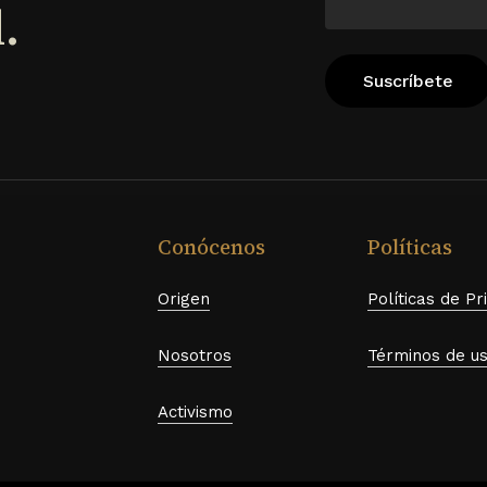
.
cto
producto
Conócenos
Políticas
Origen
Políticas de Pr
Nosotros
Términos de u
Activismo