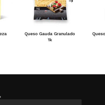
eza
Queso Gauda Granulado
Queso
1k
o