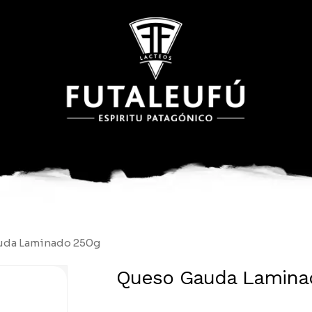
Cart
uda Laminado 250g
Queso Gauda Lamina