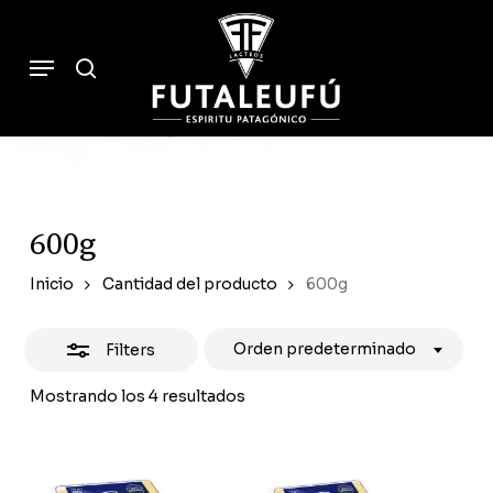
Skip
to
Close
Cart
search
Close
Menu
Cart
main
Filters
content
600g
Inicio
Cantidad del producto
600g
Orden predeterminado
Filters
Mostrando los 4 resultados