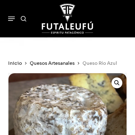
Skip
to
Cart
search
Close
Menu
Cart
main
content
Inicio
Quesos Artesanales
Queso Río Azul