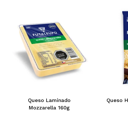
No hay productos en el
carrito.
Go To Shop
Queso Laminado
Queso H
Mozzarella 160g