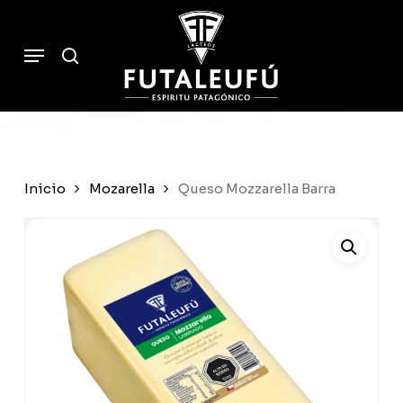
Skip
to
Cart
search
Close
Menu
Cart
main
content
Inicio
Mozarella
Queso Mozzarella Barra