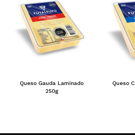
No hay productos en el
carrito.
Queso Gauda Laminado
Queso C
Go To Shop
250g