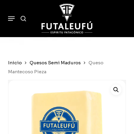
Skip
to
Cart
search
Close
Menu
Cart
main
content
Inicio
Quesos Semi Maduros
Queso
Mantecoso Pieza