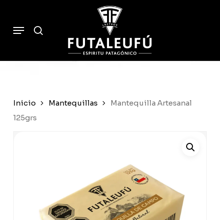
Skip
to
Cart
search
Close
Menu
Cart
main
content
Inicio
Mantequillas
Mantequilla Artesanal
125grs